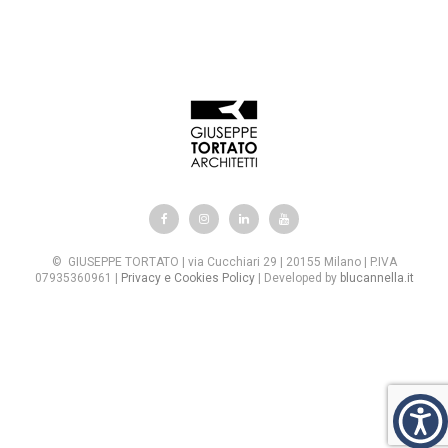
e
s
© GIUSEPPE TORTATO | via Cucchiari 29 | 20155 Milano | P.IVA
07935360961 |
Privacy e Cookies Policy
| Developed by
blucannella.it