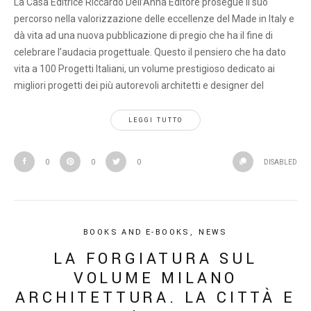
La Casa Editrice Riccardo Dell’Anna Editore prosegue il suo
percorso nella valorizzazione delle eccellenze del Made in Italy e
dà vita ad una nuova pubblicazione di pregio che ha il fine di
celebrare l’audacia progettuale. Questo il pensiero che ha dato
vita a 100 Progetti Italiani, un volume prestigioso dedicato ai
migliori progetti dei più autorevoli architetti e designer del
LEGGI TUTTO
0
0
0
DISABLED
BOOKS AND E-BOOKS
,
NEWS
LA FORGIATURA SUL
VOLUME MILANO
ARCHITETTURA. LA CITTÀ E