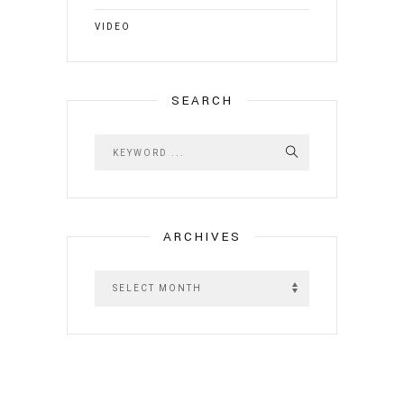
VIDEO
SEARCH
ARCHIVES
A
r
c
h
i
v