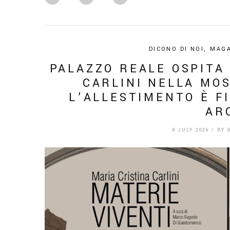
DICONO DI NOI
,
MAGA
PALAZZO REALE OSPITA 
CARLINI NELLA MOS
L’ALLESTIMENTO È F
AR
8 JULY 2026
/
BY