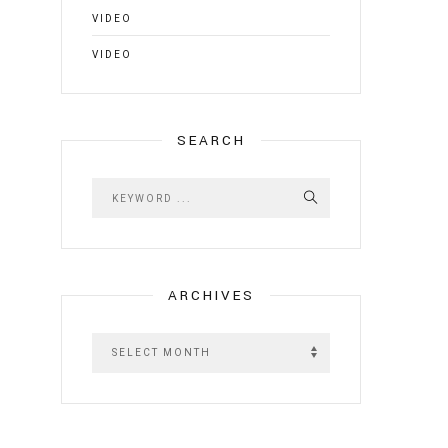
VIDEO
VIDEO
SEARCH
ARCHIVES
A
r
c
h
i