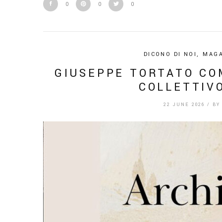
0
0
0
DICONO DI NOI
,
MAGA
GIUSEPPE TORTATO CO
COLLETTIV
22 JUNE 2026
/
B