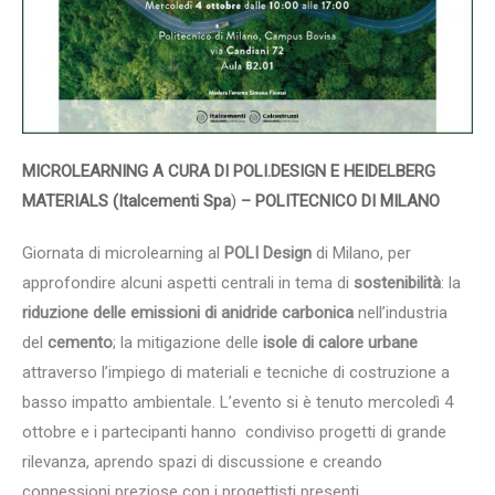
MICROLEARNING A CURA DI POLI.DESIGN E HEIDELBERG
MATERIALS (Italcementi Spa
)
– POLITECNICO DI MILANO
Giornata di microlearning al
POLI Design
di Milano, per
approfondire alcuni aspetti centrali in tema di
sostenibilità
: la
riduzione
delle emissioni di anidride carbonica
nell’industria
del
cemento
; la mitigazione delle
isole di calore urbane
attraverso l’impiego di materiali e tecniche di costruzione a
basso impatto ambientale. L’evento si è tenuto mercoledì 4
ottobre e i partecipanti hanno condiviso progetti di grande
rilevanza, aprendo spazi di discussione e creando
connessioni preziose con i progettisti presenti.