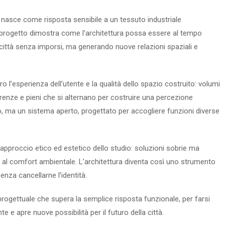
 nasce come risposta sensibile a un tessuto industriale
l progetto dimostra come l’architettura possa essere al tempo
 città senza imporsi, ma generando nuove relazioni spaziali e
o l’esperienza dell’utente e la qualità dello spazio costruito: volumi
arenze e pieni che si alternano per costruire una percezione
to, ma un sistema aperto, progettato per accogliere funzioni diverse
e l’approccio etico ed estetico dello studio: soluzioni sobrie ma
à e al comfort ambientale. L’architettura diventa così uno strumento
enza cancellarne l’identità.
rogettuale che supera la semplice risposta funzionale, per farsi
e e apre nuove possibilità per il futuro della città.