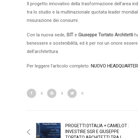
Il progetto innovativo della trasformazione dell’area in
tra lo studio e la multinazionale quotata leader mondiale n
misurazione dei consumi.
Con la nuova sede,
SIT
e
Giuseppe Tortato Architetti
ha
benessere e sostenibilità, ed è per noi un onore essere 
dell’architettura.
Per leggere l’articolo completo:
NUOVO HEADQUARTERS
0
0
0
PROGETTI D’ITALIA + CAMELOT :
INVESTIRE SGR E GIUSEPPE
TORTATO ARCHITETTI TRA I