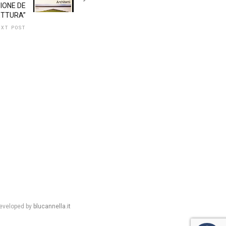
IONE DE
ETTURA”
XT POST
eveloped by
blucannella.it