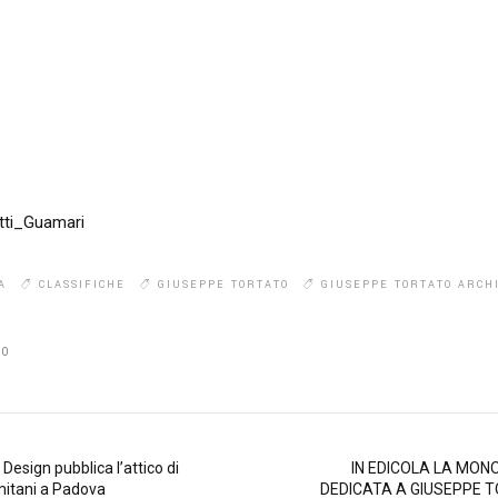
tti_Guamari
A
CLASSIFICHE
GIUSEPPE TORTATO
GIUSEPPE TORTATO ARCHI
0
 Design pubblica l’attico di
IN EDICOLA LA MON
mitani a Padova
DEDICATA A GIUSEPPE 