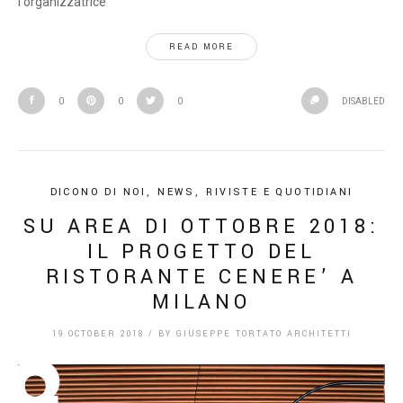
l'organizzatrice
READ MORE
0
0
0
DISABLED
DICONO DI NOI
,
NEWS
,
RIVISTE E QUOTIDIANI
SU AREA DI OTTOBRE 2018:
IL PROGETTO DEL
RISTORANTE CENERE’ A
MILANO
19 OCTOBER 2018
/
BY
GIUSEPPE TORTATO ARCHITETTI