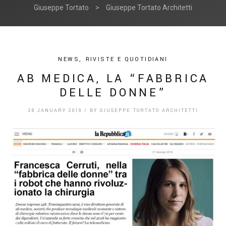
Giuseppe Tortato
>
Giuseppe Tortato Architetti
NEWS
,
RIVISTE E QUOTIDIANI
AB MEDICA, LA “FABBRICA
DELLE DONNE”
28 JANUARY 2019
/
BY
GIUSEPPE TORTATO ARCHITETTI