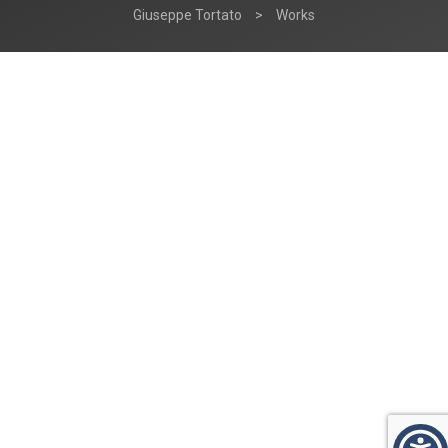
Giuseppe Tortato
>
Works