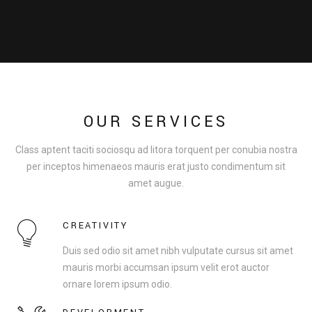
OUR SERVICES
Class aptent taciti sociosqu ad litora torquent per conubia nostra
per inceptos himenaeos mauris erat justo condimentum sit
amet augue.
CREATIVITY
Duis sed odio sit amet nibh vulputate cursus sit amet
mauris morbi accumsan ipsum velit erot auctor
ornare lorem ipsum odio.