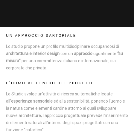
UN APPROCCIO SARTORIALE
Lo studio propone un profilo multidisciplinare occupandosi di
architettura e interior design
con un
approccio
ugualmente
“
su
misura
”
per una committenza italiana e internazionale, sia
corporate che privata.
L'UOMO AL CENTRO DEL PROGETTO
Lo Studio svolge un’attività di ricerca su tematiche legate
all’
esperienza sensoriale
ed alla sostenibilità, ponendo l’uomo e
la natura come elementi cardine attorno ai quali sviluppare
nuove architetture, l’approccio progettuale prevede l’inserimento
di elementi naturali all’interno degli spazi progettati con una
funzione “catartica”