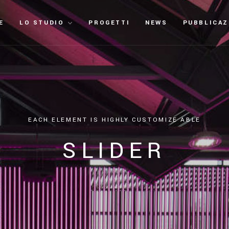
E
LO STUDIO
PROGETTI
NEWS
PUBBLICAZ
E
A
C
H
E
L
E
M
E
N
T
I
S
H
I
G
H
L
Y
C
U
S
T
O
M
I
Z
E
A
B
L
E
S
L
I
D
E
R