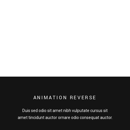
SHAKE
Duis sed odio sit amet nibh vulputate cursus sit
amet tincidunt auctor ornare odio consequat auctor.
READ MORE
ANIMATION REVERSE
Duis sed odio sit amet nibh vulputate cursus sit
amet tincidunt auctor ornare odio consequat auctor.