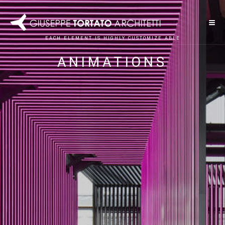
E
A
C
H
E
L
E
M
E
N
T
I
S
H
I
G
H
L
Y
C
U
S
T
O
M
I
Z
E
A
B
L
E
A
N
I
M
A
T
I
O
N
S